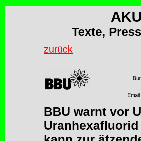
AKU
Texte, Press
zurück
Bun
Email
BBU warnt vor 
Uranhexafluorid 
kann zur ätzend