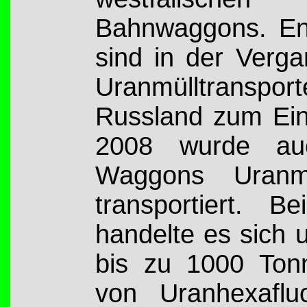
Bahnwaggons. En
sind in der Verga
Uranmülltranspo
Russland zum Ei
2008 wurde auc
Waggons Uranmü
transportiert. B
handelte es sich 
bis zu 1000 Ton
von Uranhexafluo