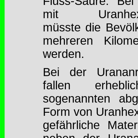
Fluss-Säure. Bei
mit Uranhexafl
müsste die Bevöl
mehreren Kilome
werden.
Bei der Urananr
fallen erheb
sogenannten abg
Form von Uranhexa
gefährliche Mater