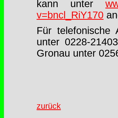
kann unter
ww
v=bncl_RiY170
an
Für telefonische
unter 0228-21403
Gronau unter 025
zurück