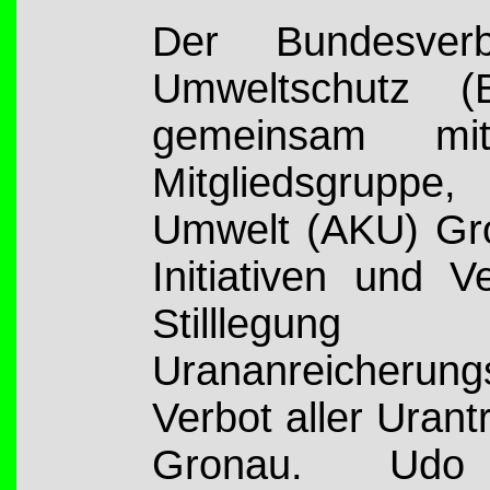
Der Bundesverba
Umweltschutz (
gemeinsam mi
Mitgliedsgrupp
Umwelt (AKU) Gro
Initiativen und V
Stilllegun
Urananreicher
Verbot aller Uran
Gronau. Udo