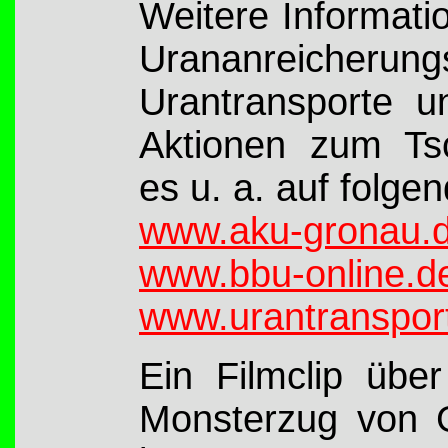
Weitere Informati
Urananreicheru
Urantransporte u
Aktionen zum Tsc
es u. a. auf folge
www.aku-gronau.
www.bbu-online.d
www.urantranspor
Ein Filmclip übe
Monsterzug von 