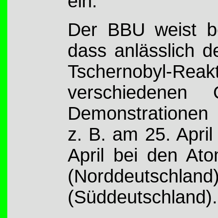
ein.“
Der BBU weist ber
dass anlässlich d
Tschernobyl-Re
verschiedenen O
Demonstrationen 
z. B. am 25. Apri
April bei den At
(Norddeutschlan
(Süddeutschland).